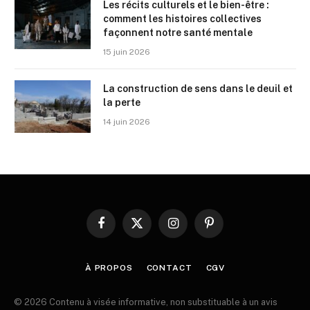
Les récits culturels et le bien-être :
comment les histoires collectives
façonnent notre santé mentale
15 juin 2026
La construction de sens dans le deuil et
la perte
14 juin 2026
Facebook
X
Instagram
Pinterest
(Twitter)
À PROPOS
CONTACT
CGV
© 2026 Contenu à visée informative, non substituable à un avis