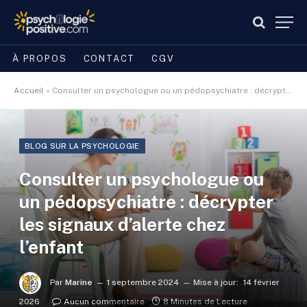
À PROPOS
CONTACT
CGV
Accueil
»
Consulter un psychologue ou un pédopsychiatre : décrypter les signaux d’alerte chez l’enfant
BLOG SUR LA PSYCHOLOGIE
Consulter un psychologue ou
un pédopsychiatre : décrypter
les signaux d’alerte chez
l’enfant
Par
Marine
1 septembre 2024
Mise à jour:
14 février
2026
Aucun commentaire
8 Minutes de Lecture