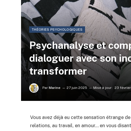
THÉORIES PSYCHOLOGIQUES
Psychanalyse et comp
dialoguer avec son in
transformer
Par
Marine
27 juin 2025
Mise à jour:
23 févrie
Vous avez déjà eu cette sensation étrange d
relations, au travail, en amour… en vous disant 