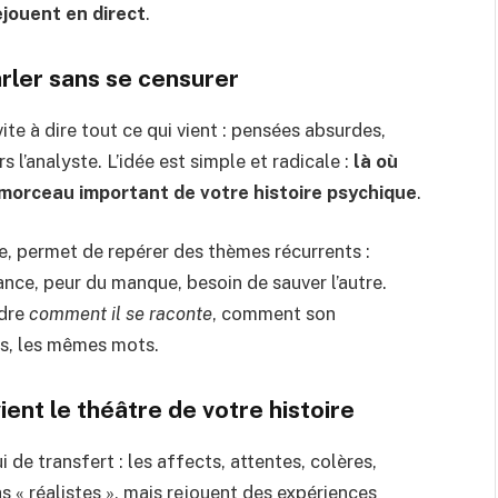
ejouent en direct
.
parler sans se censurer
te à dire tout ce qui vient : pensées absurdes,
s l’analyste. L’idée est simple et radicale :
là où
morceau important de votre histoire psychique
.
e, permet de repérer des thèmes récurrents :
nce, peur du manque, besoin de sauver l’autre.
ndre
comment il se raconte
, comment son
es, les mêmes mots.
ient le théâtre de votre histoire
 de transfert : les affects, attentes, colères,
as « réalistes », mais rejouent des expériences