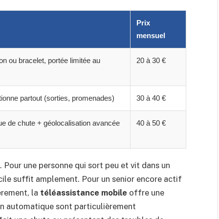
Prix
mensuel
lon ou bracelet, portée limitée au
20 à 30 €
tionne partout (sorties, promenades)
30 à 40 €
ue de chute + géolocalisation avancée
40 à 50 €
. Pour une personne qui sort peu et vit dans un
ile suffit amplement. Pour un senior encore actif
èrement, la
téléassistance mobile
offre une
on automatique sont particulièrement