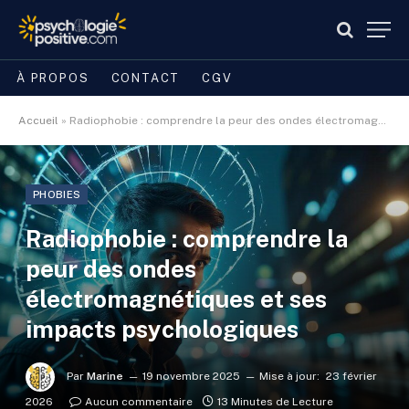
À PROPOS
CONTACT
CGV
Accueil
»
Radiophobie : comprendre la peur des ondes électromagnétiques et ses impacts psychologiques
PHOBIES
Radiophobie : comprendre la
peur des ondes
électromagnétiques et ses
impacts psychologiques
Par
Marine
19 novembre 2025
Mise à jour:
23 février
2026
Aucun commentaire
13 Minutes de Lecture