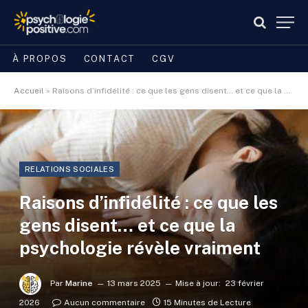
À PROPOS
CONTACT
CGV
Accueil
»
Raisons d’infidélité : ce que les gens disent… et ce que la psychologie révèle vraiment
RELATIONS SOCIALES
Raisons d’infidélité : ce que les
gens disent… et ce que la
psychologie révèle vraiment
Par
Marine
13 mars 2025
Mise à jour:
23 février
2026
Aucun commentaire
15 Minutes de Lecture