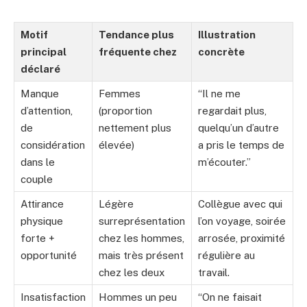
Motif
Tendance plus
Illustration
principal
fréquente chez
concrète
déclaré
Manque
Femmes
“Il ne me
d’attention,
(proportion
regardait plus,
de
nettement plus
quelqu’un d’autre
considération
élevée)
a pris le temps de
dans le
m’écouter.”
couple
Attirance
Légère
Collègue avec qui
physique
surreprésentation
l’on voyage, soirée
forte +
chez les hommes,
arrosée, proximité
opportunité
mais très présent
régulière au
chez les deux
travail.
Insatisfaction
Hommes un peu
“On ne faisait