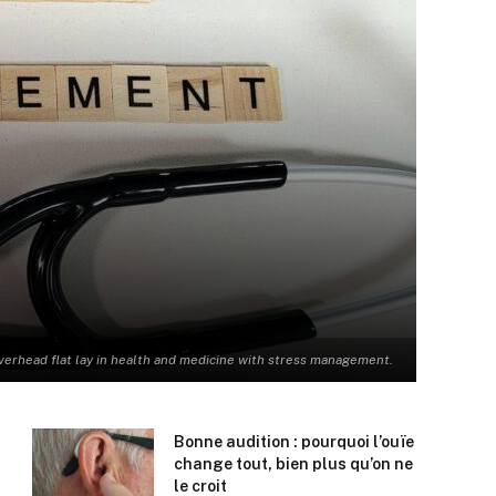
verhead flat lay in health and medicine with stress management.
Bonne audition : pourquoi l’ouïe
change tout, bien plus qu’on ne
le croit