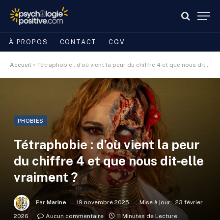
À PROPOS
CONTACT
CGV
Accueil
»
Tétraphobie : d’où vient la peur du chiffre 4 et que nous dit‑elle vraiment ?
PHOBIES
Tétraphobie : d’où vient la peur
du chiffre 4 et que nous dit‑elle
vraiment ?
Par
Marine
19 novembre 2025
Mise à jour:
23 février
2026
Aucun commentaire
11 Minutes de Lecture