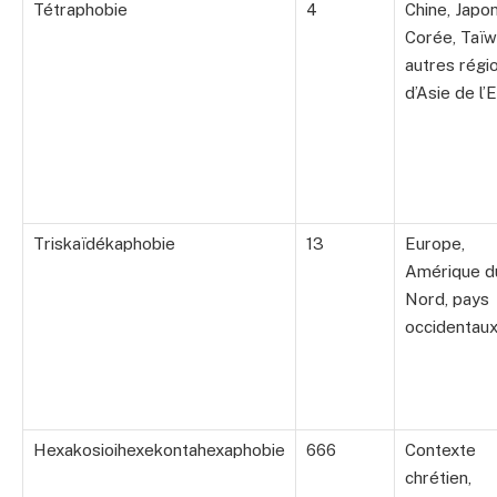
Tétraphobie
4
Chine, Japon
Corée, Taïw
autres régi
d’Asie de l’
Triskaïdékaphobie
13
Europe,
Amérique d
Nord, pays
occidentau
Hexakosioihexekontahexaphobie
666
Contexte
chrétien,