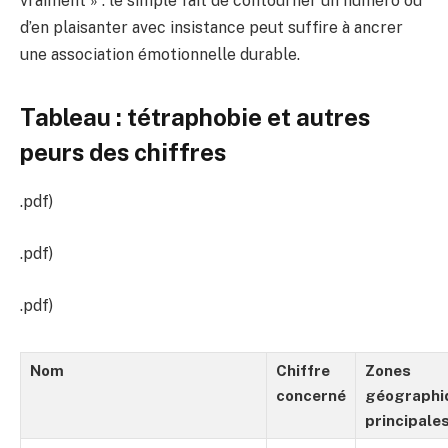
vraiment » : le simple fait de contourner un numéro ou
d’en plaisanter avec insistance peut suffire à ancrer
une association émotionnelle durable.
Tableau : tétraphobie et autres
peurs des chiffres
.pdf)
.pdf)
.pdf)
Nom
Chiffre
Zones
concerné
géographi
principale