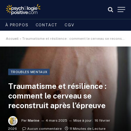
À PROPOS
CONTACT
CGV
Accueil
»
Traumatisme et résilience : comment le cerveau se reconstruit après l’épreuve
TROUBLES MENTAUX
Traumatisme et résilience :
comment le cerveau se
reconstruit après l’épreuve
Par
Marine
4 mars 2025
Mise à jour:
16 février
2026
Aucun commentaire
11 Minutes de Lecture