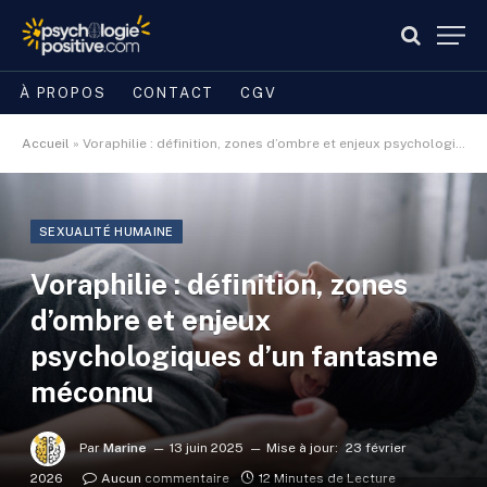
À PROPOS
CONTACT
CGV
Accueil
»
Voraphilie : définition, zones d’ombre et enjeux psychologiques d’un fantasme méconnu
SEXUALITÉ HUMAINE
Voraphilie : définition, zones
d’ombre et enjeux
psychologiques d’un fantasme
méconnu
Par
Marine
13 juin 2025
Mise à jour:
23 février
2026
Aucun commentaire
12 Minutes de Lecture