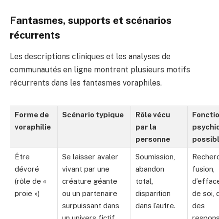
Fantasmes, supports et scénarios
récurrents
Les descriptions cliniques et les analyses de
communautés en ligne montrent plusieurs motifs
récurrents dans les fantasmes voraphiles.
Forme de
Scénario typique
Rôle vécu
Foncti
voraphilie
par la
psychi
personne
possib
Être
Se laisser avaler
Soumission,
Recher
dévoré
vivant par une
abandon
fusion,
(rôle de «
créature géante
total,
d’effa
proie »)
ou un partenaire
disparition
de soi, 
surpuissant dans
dans l’autre.
des
un univers fictif.
responsa