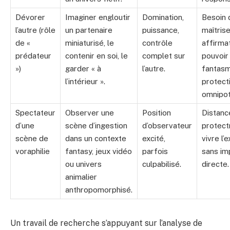
Dévorer
Imaginer engloutir
Domination,
Besoin 
l’autre (rôle
un partenaire
puissance,
maîtrise
de «
miniaturisé, le
contrôle
affirmat
prédateur
contenir en soi, le
complet sur
pouvoir
»)
garder « à
l’autre.
fantas
l’intérieur ».
protect
omnipot
Spectateur
Observer une
Position
Distanc
d’une
scène d’ingestion
d’observateur
protectr
scène de
dans un contexte
excité,
vivre l’e
voraphilie
fantasy, jeux vidéo
parfois
sans imp
ou univers
culpabilisé.
directe.
animalier
anthropomorphisé.
Un travail de recherche s’appuyant sur l’analyse de