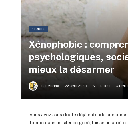
PHOBIES
Xénophobie : compren
psychologiques, socia
mieux la désarmer
Par
Marine
28 avril 2025
Mise à jour:
23 févri
Vous avez sans doute déjà entendu une phrase
tombe dans un silence gêné, laisse un arrière