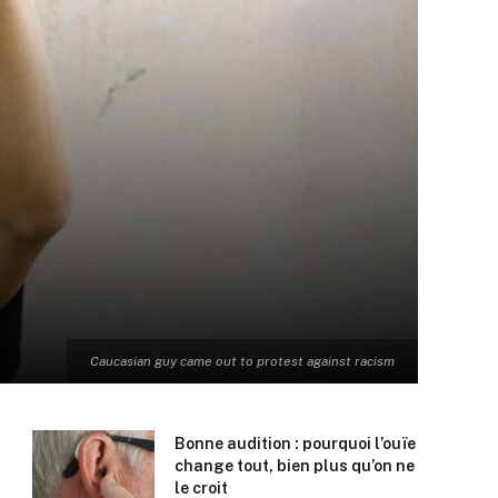
Caucasian guy came out to protest against racism
Bonne audition : pourquoi l’ouïe
change tout, bien plus qu’on ne
le croit