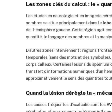
Les zones clés du calcul : le « qua
Les études en neurologie et en imagerie céré
nombres se situe principalement dans le
lobe
de l’hémisphère gauche.
Cette région agit co
quantité, le langage des nombres et la manip
D’autres zones interviennent : régions frontale
temporales (sens des mots et des symboles), 
corps calleux.
Certaines lésions du splénium 
transfert d’informations numériques d’un hémi
approximativement le sens des quantités tout e
Quand la lésion dérègle la « méc
Les causes fréquentes d’acalculie sont les
AV
cérébrales, plus rarement des lésions inflamm