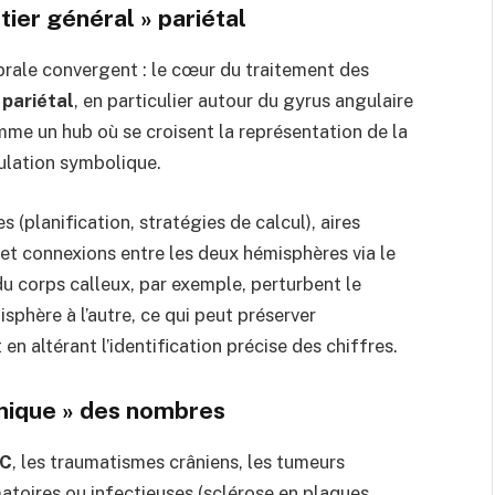
rtier général » pariétal
brale convergent : le cœur du traitement des
 pariétal
, en particulier autour du gyrus angulaire
mme un hub où se croisent la représentation de la
ulation symbolique.
s (planification, stratégies de calcul), aires
et connexions entre les deux hémisphères via le
du corps calleux, par exemple, perturbent le
sphère à l’autre, ce qui peut préserver
n altérant l’identification précise des chiffres.
anique » des nombres
C
, les traumatismes crâniens, les tumeurs
atoires ou infectieuses (sclérose en plaques,