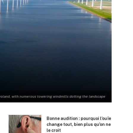
evoland, with numerous towering windmills dotting the landscape
Bonne audition : pourquoi l’ouïe
change tout, bien plus qu’on ne
le croit