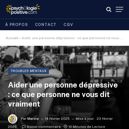
À PROPOS
CONTACT
CGV
Accueil
»
Aider une personne dépressive : ce que personne ne vous dit vraiment
TROUBLES MENTAUX
Aider une personne dépressive
: ce que personne ne vous dit
vraiment
Par
Marine
14 février 2025
Mise à jour:
23 février
2026
Aucun commentaire
10 Minutes de Lecture