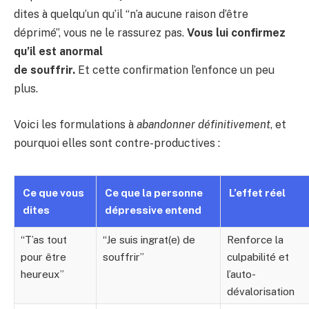
dites à quelqu’un qu’il “n’a aucune raison d’être
déprimé”, vous ne le rassurez pas.
Vous lui confirmez
qu’il est anormal
de souffrir.
Et cette confirmation l’enfonce un peu
plus.
Voici les formulations à
abandonner définitivement
, et
pourquoi elles sont contre-productives :
Ce que vous
Ce que la personne
L’effet réel
dites
dépressive entend
“T’as tout
“Je suis ingrat(e) de
Renforce la
pour être
souffrir”
culpabilité et
heureux”
l’auto-
dévalorisation