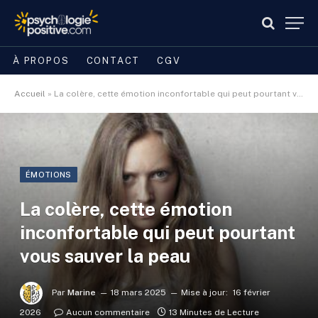
À PROPOS
CONTACT
CGV
Accueil
»
La colère, cette émotion inconfortable qui peut pourtant vous sauver la peau
ÉMOTIONS
La colère, cette émotion
inconfortable qui peut pourtant
vous sauver la peau
Par
Marine
18 mars 2025
Mise à jour:
16 février
2026
Aucun commentaire
13 Minutes de Lecture