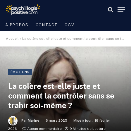
À PROPOS
CONTACT
CGV
Accueil
»
La colère est-elle juste et comment la contrôler sans se trahir soi-même ?
ÉMOTIONS
La colère est-elle juste et
comment la contrôler sans se
trahir soi-même ?
Par
Marine
6 mars 2025
Mise à jour:
16 février
2026
Aucun commentaire
9 Minutes de Lecture