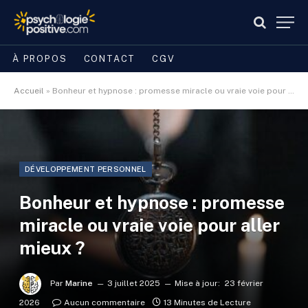
À PROPOS
CONTACT
CGV
Accueil
»
Bonheur et hypnose : promesse miracle ou vraie voie pour aller mieux ?
DÉVELOPPEMENT PERSONNEL
Bonheur et hypnose : promesse
miracle ou vraie voie pour aller
mieux ?
Par
Marine
3 juillet 2025
Mise à jour:
23 février
2026
Aucun commentaire
13 Minutes de Lecture