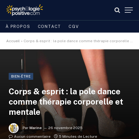
À PROPOS
CONTACT
CGV
Accueil
»
Corps & esprit : la pole dance comme thérapie corporelle et mentale
BIEN-ÊTRE
Corps & esprit : la pole dance
comme thérapie corporelle et
mentale
Par
Marine
26 novembre 2025
Aucun commentaire
5 Minutes de Lecture