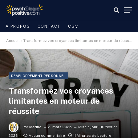
À PROPOS
CONTACT
CGV
Accueil
»
Transformez vos croyances limitantes en moteur de réussite
DÉVELOPPEMENT PERSONNEL
Transformez vos croyances
limitantes en moteur de
réussite
Par
Marine
21 mars 2025
Mise à jour:
16 février
2026
Aucun commentaire
11 Minutes de Lecture