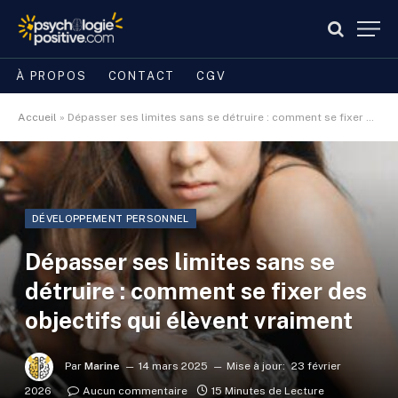
À PROPOS
CONTACT
CGV
Accueil
»
Dépasser ses limites sans se détruire : comment se fixer des objectifs qui élèvent vraiment
DÉVELOPPEMENT PERSONNEL
Dépasser ses limites sans se
détruire : comment se fixer des
objectifs qui élèvent vraiment
Par
Marine
14 mars 2025
Mise à jour:
23 février
2026
Aucun commentaire
15 Minutes de Lecture