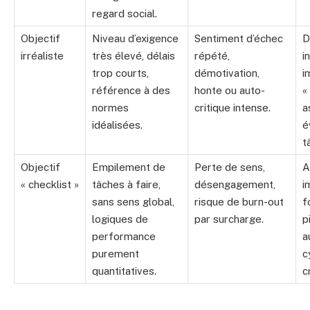
regard social.
Objectif
Niveau d’exigence
Sentiment d’échec
D
irréaliste
très élevé, délais
répété,
i
trop courts,
démotivation,
i
référence à des
honte ou auto-
«
normes
critique intense.
a
idéalisées.
é
t
Objectif
Empilement de
Perte de sens,
A
« checklist »
tâches à faire,
désengagement,
i
sans sens global,
risque de burn-out
f
logiques de
par surcharge.
p
performance
a
purement
c
quantitatives.
c