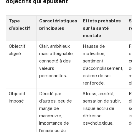
objectifs qui épuisent
Type
Caractéristiques
Effets probables
S
d’objectif
principales
sur la santé
r
mentale
Objectif
Clair, ambitieux
Hausse de
F
aligné
mais atteignable,
motivation,
«
connecté à des
sentiment
c
valeurs
d’accomplissement,
d
personnelles.
estime de soi
m
renforcée.
o
Objectif
Décidé par
Stress, anxiété,
R
imposé
d’autres, peu de
sensation de subir,
d
marge de
risque accru de
s
manœuvre,
détresse
i
importance de
psychologique.
d
l’image ou du