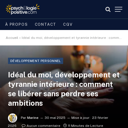
À PROPOS
CONTACT
CGV
Accueil
»
Idéal du moi, développement et tyrannie intérieure : comment se libérer sans perdre ses ambitions
DÉVELOPPEMENT PERSONNEL
Idéal du moi, développement et
tyrannie intérieure : comment
se libérer sans perdre ses
ambitions
Par
Marine
30 mai 2025
Mise à jour:
23 février
2026
Aucun commentaire
11 Minutes de Lecture