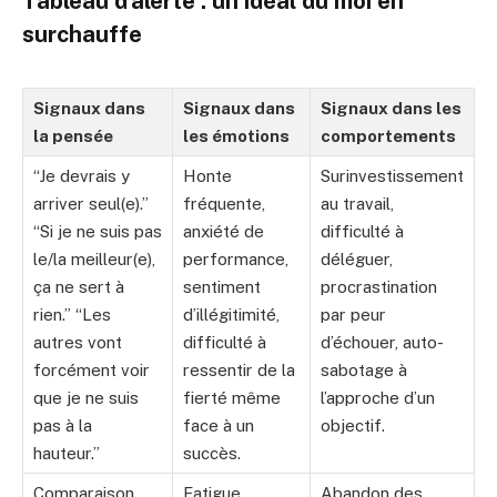
Tableau d’alerte : un idéal du moi en
surchauffe
Signaux dans
Signaux dans
Signaux dans les
la pensée
les émotions
comportements
“Je devrais y
Honte
Surinvestissement
arriver seul(e).”
fréquente,
au travail,
“Si je ne suis pas
anxiété de
difficulté à
le/la meilleur(e),
performance,
déléguer,
ça ne sert à
sentiment
procrastination
rien.” “Les
d’illégitimité,
par peur
autres vont
difficulté à
d’échouer, auto-
forcément voir
ressentir de la
sabotage à
que je ne suis
fierté même
l’approche d’un
pas à la
face à un
objectif.
hauteur.”
succès.
Comparaison
Fatigue
Abandon des