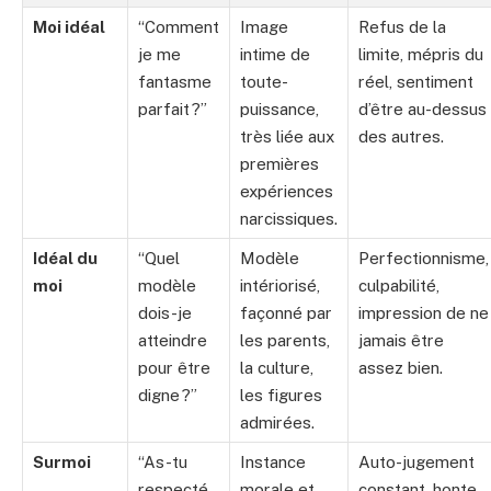
Moi idéal
“Comment
Image
Refus de la
je me
intime de
limite, mépris du
fantasme
toute-
réel, sentiment
parfait ?”
puissance,
d’être au-dessus
très liée aux
des autres.
premières
expériences
narcissiques.
Idéal du
“Quel
Modèle
Perfectionnisme,
moi
modèle
intériorisé,
culpabilité,
dois-je
façonné par
impression de ne
atteindre
les parents,
jamais être
pour être
la culture,
assez bien.
digne ?”
les figures
admirées.
Surmoi
“As-tu
Instance
Auto-jugement
respecté
morale et
constant, honte,