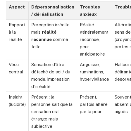
Aspect
Dépersonnalisation
Troubles
Troubl
/ déréalisation
anxieux
Rapport
Perception irréelle
Réalité
Altérati
à la
mais
réalité
généralement
sens de 
réalité
reconnue
comme
reconnue,
(croyanc
telle
peur
pertes 
anticipatoire
Vécu
Sensation d’être
Angoisse,
Hallucin
central
détaché de soi / du
ruminations,
délirant
monde, impression
hypervigilance
désorga
d’irréalité
Insight
Présent : la
Présent,
Souvent
(lucidité)
personne sait que la
parfois altéré
absent 
sensation est
par la peur
aiguës
étrange mais
subjective