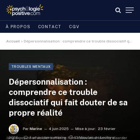
À PROPOS
CONTACT
CGV
Accueil
»
Dépersonnalisation : comprendre ce trouble dissociatif qui fait douter de sa propre réalité
TROUBLES MENTAUX
Dépersonnalisation :
comprendre ce trouble
dissociatif qui fait douter de sa
propre réalité
Par
Marine
4 juin 2025
Mise à jour:
23 février
2026
Aucun commentaire
13 Minutes de Lecture
long exposure of soldier suffering from dissociative identity disorder