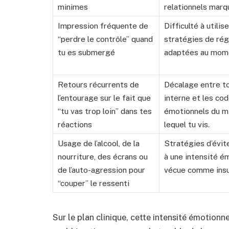
minimes
relationnels marq
Impression fréquente de
Difficulté à utilise
“perdre le contrôle” quand
stratégies de rég
tu es submergé
adaptées au mome
Retours récurrents de
Décalage entre to
l’entourage sur le fait que
interne et les co
“tu vas trop loin” dans tes
émotionnels du mi
réactions
lequel tu vis.
Usage de l’alcool, de la
Stratégies d’évi
nourriture, des écrans ou
à une intensité é
de l’auto-agression pour
vécue comme insu
“couper” le ressenti
Sur le plan clinique, cette intensité émotionn