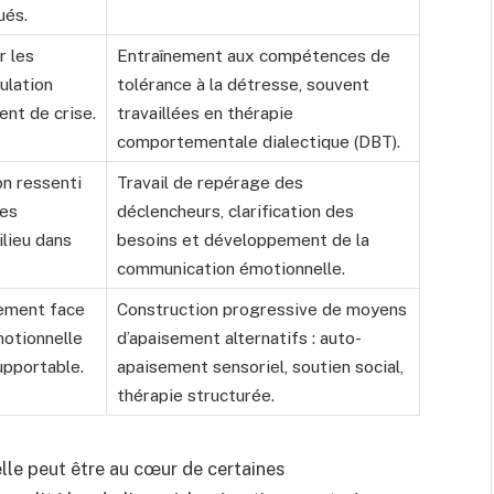
ués.
r les
Entraînement aux compétences de
ulation
tolérance à la détresse, souvent
nt de crise.
travaillées en thérapie
comportementale dialectique (DBT).
n ressenti
Travail de repérage des
des
déclencheurs, clarification des
lieu dans
besoins et développement de la
communication émotionnelle.
tement face
Construction progressive de moyens
motionnelle
d’apaisement alternatifs : auto-
pportable.
apaisement sensoriel, soutien social,
thérapie structurée.
elle peut être au cœur de certaines