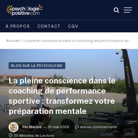
À PROPOS
CONTACT
CGV
Accueil
»
La pleine conscience dans le coaching de performance sportive : transformez votre préparation mentale
BLOG SUR LA PSYCHOLOGIE
La pleine conscience dans le
coaching de performance
sportive : transformez votre
préparation mentale
Par
Marine
10 mai 2026
Aucun commentaire
20 Minutes de Lecture