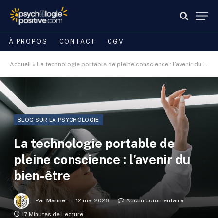
À PROPOS
CONTACT
CGV
Accueil
»
La technologie portable de pleine conscience : l’avenir du bien-être
BLOG SUR LA PSYCHOLOGIE
La technologie portable de
pleine conscience : l’avenir du
bien-être
Par
Marine
12 mai 2026
Aucun commentaire
17 Minutes de Lecture