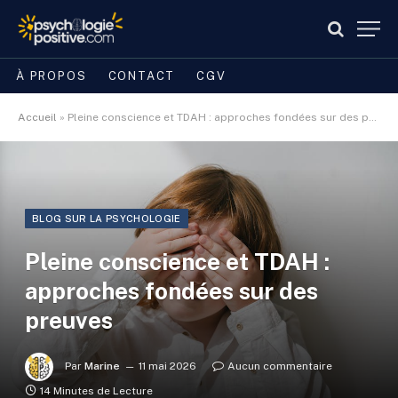
À PROPOS
CONTACT
CGV
Accueil
»
Pleine conscience et TDAH : approches fondées sur des preuves
BLOG SUR LA PSYCHOLOGIE
Pleine conscience et TDAH :
approches fondées sur des
preuves
Par
Marine
11 mai 2026
Aucun commentaire
14 Minutes de Lecture