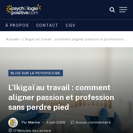
À PROPOS
CONTACT
CGV
Accueil
»
L’Ikigaï au travail : comment aligner passion et profession sans perdre pied
BLOG SUR LA PSYCHOLOGIE
L’Ikigaï au travail : comment
aligner passion et profession
sans perdre pied
Par
Marine
6 juin 2026
Aucun commentaire
17 Minutes de Lecture