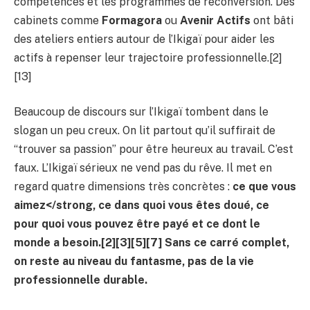
compétences et les programmes de reconversion. Des
cabinets comme
Formagora
ou
Avenir Actifs
ont bâti
des ateliers entiers autour de l’Ikigaï pour aider les
actifs à repenser leur trajectoire professionnelle.[2]
[13]
Beaucoup de discours sur l’Ikigaï tombent dans le
slogan un peu creux. On lit partout qu’il suffirait de
“trouver sa passion” pour être heureux au travail. C’est
faux. L’Ikigaï sérieux ne vend pas du rêve. Il met en
regard quatre dimensions très concrètes :
ce que vous
aimez</strong,
ce dans quoi vous êtes doué
,
ce
pour quoi vous pouvez être payé
et
ce dont le
monde a besoin
.[2][3][5][7] Sans ce carré complet,
on reste au niveau du fantasme, pas de la vie
professionnelle durable.