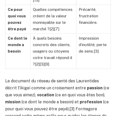
[13]
Ce pour
Quelles compétences
Précarité,
quoi vous
créent de la valeur
frustration
pouvez
monnayable sur le
financière.
être payé
marché ?[2][7]
Ce dont le
À quels besoins
Impression
monde a
concrets des clients,
d’inutilité, perte
besoin
usagers ou citoyens
de sens.[3]
votre travail répond-il
?[2][3][9]
Le document du réseau de santé des Laurentides
décrit l’Ikigaï comme un croisement entre
passion
(ce
que vous aimez),
vocation
(ce en quoi vous êtes bon),
mission
(ce dont le monde a besoin) et
profession
(ce
pour quoi vous pouvez être payé).[3] Formagora
reprend cette même grille pour guider les étapes de