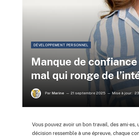
DÉVELOPPEMENT PERSONNEL
Manque de confiance 
mal qui ronge de l’int
Par
Marine
21 septembre 2025
Mise à jour:
23
Vous pouvez avoir un bon travail, des ami·es,
décision ressemble à une épreuve, chaque co