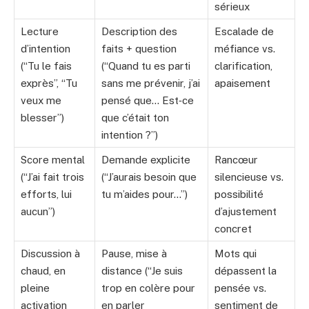
sérieux
Lecture
Description des
Escalade de
d’intention
faits + question
méfiance vs.
(“Tu le fais
(“Quand tu es parti
clarification,
exprès”, “Tu
sans me prévenir, j’ai
apaisement
veux me
pensé que… Est‑ce
blesser”)
que c’était ton
intention ?”)
Score mental
Demande explicite
Rancœur
(“J’ai fait trois
(“J’aurais besoin que
silencieuse vs.
efforts, lui
tu m’aides pour…”)
possibilité
aucun”)
d’ajustement
concret
Discussion à
Pause, mise à
Mots qui
chaud, en
distance (“Je suis
dépassent la
pleine
trop en colère pour
pensée vs.
activation
en parler
sentiment de