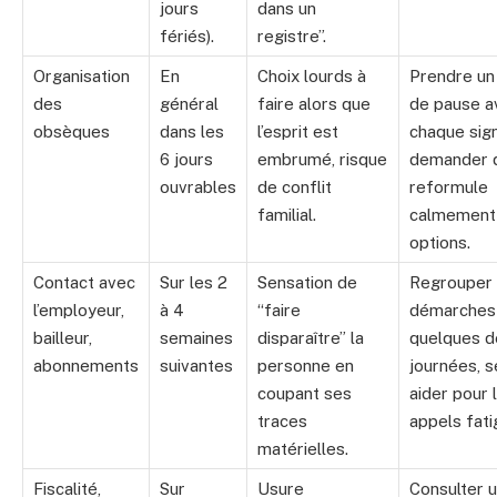
jours
dans un
fériés).
registre”.
Organisation
En
Choix lourds à
Prendre un
des
général
faire alors que
de pause a
obsèques
dans les
l’esprit est
chaque sign
6 jours
embrumé, risque
demander q
ouvrables
de conflit
reformule
familial.
calmement
options.
Contact avec
Sur les 2
Sensation de
Regrouper 
l’employeur,
à 4
“faire
démarches
bailleur,
semaines
disparaître” la
quelques d
abonnements
suivantes
personne en
journées, s
coupant ses
aider pour 
traces
appels fati
matérielles.
Fiscalité,
Sur
Usure
Consulter 