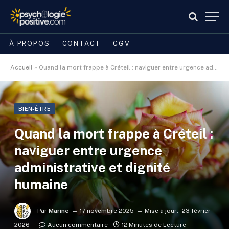
À PROPOS
CONTACT
CGV
Accueil
»
Quand la mort frappe à Créteil : naviguer entre urgence administrative et dignité humaine
BIEN-ÊTRE
Quand la mort frappe à Créteil :
naviguer entre urgence
administrative et dignité
humaine
Par
Marine
17 novembre 2025
Mise à jour:
23 février
2026
Aucun commentaire
12 Minutes de Lecture