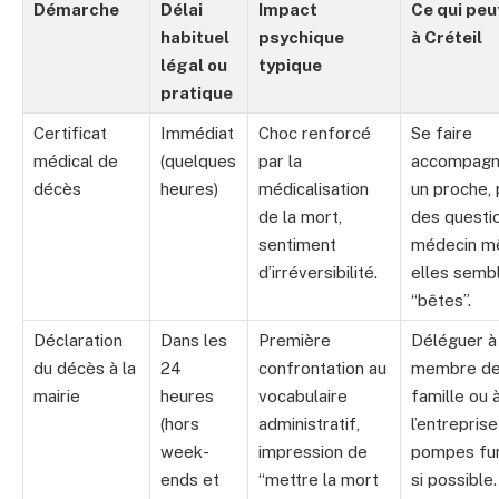
Démarche
Délai
Impact
Ce qui peu
habituel
psychique
à Créteil
légal ou
typique
pratique
Certificat
Immédiat
Choc renforcé
Se faire
médical de
(quelques
par la
accompagn
décès
heures)
médicalisation
un proche,
de la mort,
des questi
sentiment
médecin m
d’irréversibilité.
elles semb
“bêtes”.
Déclaration
Dans les
Première
Déléguer à
du décès à la
24
confrontation au
membre de
mairie
heures
vocabulaire
famille ou 
(hors
administratif,
l’entrepris
week-
impression de
pompes fu
ends et
“mettre la mort
si possible.