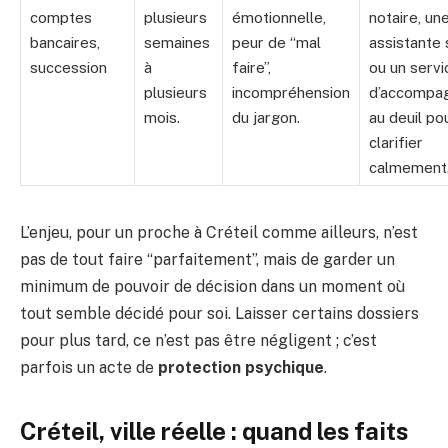
comptes
plusieurs
émotionnelle,
notaire, un
bancaires,
semaines
peur de “mal
assistante 
succession
à
faire”,
ou un servi
plusieurs
incompréhension
d’accompa
mois.
du jargon.
au deuil po
clarifier
calmement
L’enjeu, pour un proche à Créteil comme ailleurs, n’est
pas de tout faire “parfaitement”, mais de garder un
minimum de pouvoir de décision dans un moment où
tout semble décidé pour soi. Laisser certains dossiers
pour plus tard, ce n’est pas être négligent ; c’est
parfois un acte de
protection psychique
.
Créteil, ville réelle : quand les faits