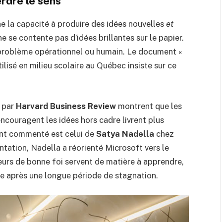
erdre le sens
gne la capacité à produire des idées nouvelles
et
ne se contente pas d’idées brillantes sur le papier.
i problème opérationnel ou humain. Le document «
ilisé en milieu scolaire au Québec insiste sur ce
s par
Harvard Business Review
montrent que les
couragent les idées hors cadre livrent plus
ent commenté est celui de
Satya Nadella
chez
tation, Nadella a réorienté Microsoft vers le
reurs de bonne foi servent de matière à apprendre,
ise après une longue période de stagnation.