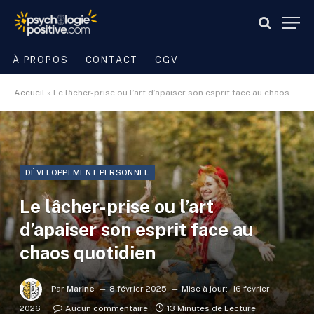
À PROPOS
CONTACT
CGV
Accueil
»
Le lâcher-prise ou l’art d’apaiser son esprit face au chaos quotidien
DÉVELOPPEMENT PERSONNEL
Le lâcher-prise ou l’art
d’apaiser son esprit face au
chaos quotidien
Par
Marine
8 février 2025
Mise à jour:
16 février
2026
Aucun commentaire
13 Minutes de Lecture