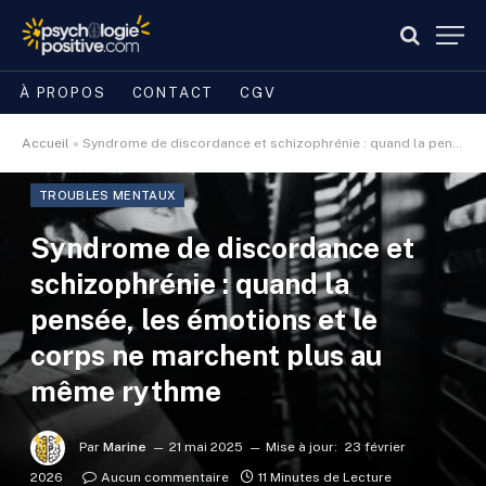
À PROPOS
CONTACT
CGV
Accueil
»
Syndrome de discordance et schizophrénie : quand la pensée, les émotions et le corps ne marchent plus au même rythme
TROUBLES MENTAUX
Syndrome de discordance et
schizophrénie : quand la
pensée, les émotions et le
corps ne marchent plus au
même rythme
Par
Marine
21 mai 2025
Mise à jour:
23 février
2026
Aucun commentaire
11 Minutes de Lecture