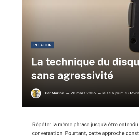
RELATION
La technique du disqu
sans agressivité
Par
Marine
20 mars 2025
Mise à jour:
16 févr
Répéter la même phrase jusqu’à être entendu 
conversation. Pourtant, cette approche const