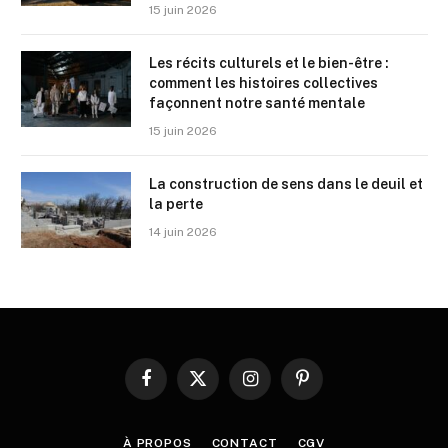
15 juin 2026
Les récits culturels et le bien-être :
comment les histoires collectives
façonnent notre santé mentale
15 juin 2026
La construction de sens dans le deuil et
la perte
14 juin 2026
Facebook
X
Instagram
Pinterest
(Twitter)
À PROPOS
CONTACT
CGV