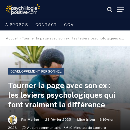
À PROPOS
CONTACT
CGV
Accueil
»
Tourner la page avec son ex : les leviers psychologiques qui font vraiment la différence
DÉVELOPPEMENT PERSONNEL
Tourner la page avec son ex :
les leviers psychologiques qui
font vraiment la différence
Par
Marine
23 février 2025
Mise à jour:
16 février
2026
Aucun commentaire
10 Minutes de Lecture