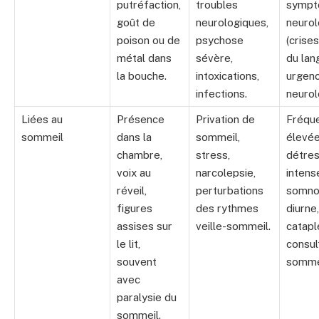
putréfaction,
troubles
symp
goût de
neurologiques,
neurol
poison ou de
psychose
(crise
métal dans
sévère,
du lan
la bouche.
intoxications,
urgen
infections.
neurol
Liées au
Présence
Privation de
Fréqu
sommeil
dans la
sommeil,
élevée
chambre,
stress,
détre
voix au
narcolepsie,
intens
réveil,
perturbations
somno
figures
des rythmes
diurne,
assises sur
veille-sommeil.
catapl
le lit,
consul
souvent
somme
avec
paralysie du
sommeil.