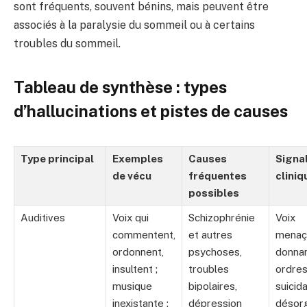
sont fréquents, souvent bénins, mais peuvent être
associés à la paralysie du sommeil ou à certains
troubles du sommeil.
Tableau de synthèse : types
d’hallucinations et pistes de causes
Type principal
Exemples
Causes
Signal
de vécu
fréquentes
cliniq
possibles
Auditives
Voix qui
Schizophrénie
Voix
commentent,
et autres
menaç
ordonnent,
psychoses,
donna
insultent ;
troubles
ordre
musique
bipolaires,
suicida
inexistante ;
dépression
désorg