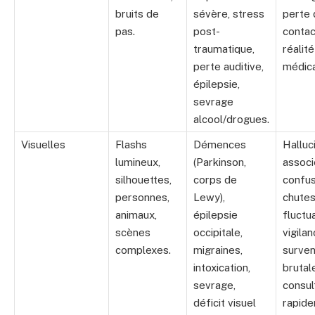
bruits de
sévère, stress
perte 
pas.
post-
contac
traumatique,
réalit
perte auditive,
médica
épilepsie,
sevrage
alcool/drogues.
Visuelles
Flashs
Démences
Halluc
lumineux,
(Parkinson,
associ
silhouettes,
corps de
confus
personnes,
Lewy),
chutes
animaux,
épilepsie
fluctu
scènes
occipitale,
vigilan
complexes.
migraines,
surve
intoxication,
brutale
sevrage,
consul
déficit visuel
rapide