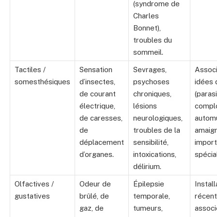
(syndrome de
Charles
Bonnet),
troubles du
sommeil.
Tactiles /
Sensation
Sevrages,
Associ
somesthésiques
d’insectes,
psychoses
idées 
de courant
chroniques,
(parasi
électrique,
lésions
complo
de caresses,
neurologiques,
automu
de
troubles de la
amaig
déplacement
sensibilité,
import
d’organes.
intoxications,
spécial
délirium.
Olfactives /
Odeur de
Épilepsie
Install
gustatives
brûlé, de
temporale,
récent
gaz, de
tumeurs,
associ