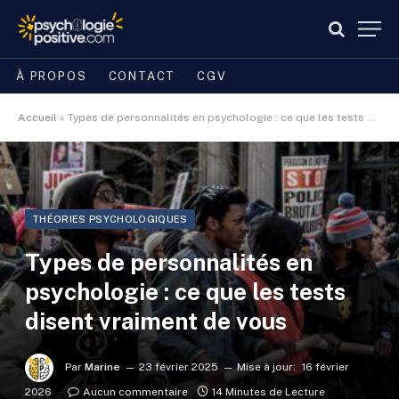
À PROPOS
CONTACT
CGV
Accueil
»
Types de personnalités en psychologie : ce que les tests disent vraiment de vous
THÉORIES PSYCHOLOGIQUES
Types de personnalités en
psychologie : ce que les tests
disent vraiment de vous
Par
Marine
23 février 2025
Mise à jour:
16 février
2026
Aucun commentaire
14 Minutes de Lecture