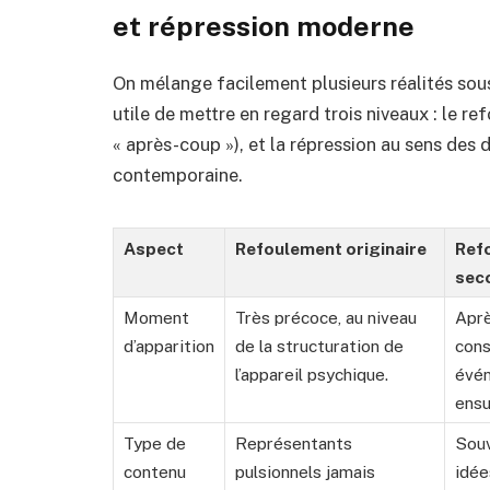
et répression moderne
On mélange facilement plusieurs réalités sous 
utile de mettre en regard trois niveaux : le r
« après-coup »), et la répression au sens des
contemporaine.
Aspect
Refoulement originaire
Ref
sec
Moment
Très précoce, au niveau
Aprè
d’apparition
de la structuration de
cons
l’appareil psychique.
évén
ensu
Type de
Représentants
Souv
contenu
pulsionnels jamais
idée