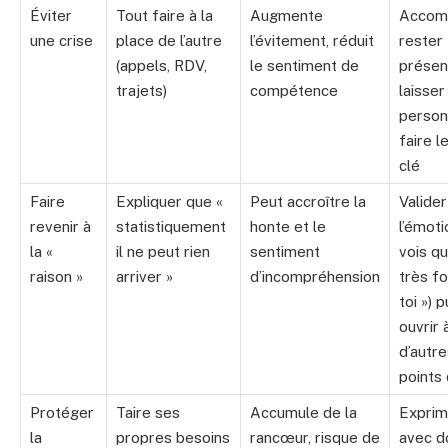
Éviter
Tout faire à la
Augmente
Accom
une crise
place de l’autre
l’évitement, réduit
rester
(appels, RDV,
le sentiment de
présen
trajets)
compétence
laisser
perso
faire l
clé
Faire
Expliquer que «
Peut accroître la
Valider
revenir à
statistiquement
honte et le
l’émoti
la «
il ne peut rien
sentiment
vois qu
raison »
arriver »
d’incompréhension
très fo
toi ») p
ouvrir 
d’autre
points
Protéger
Taire ses
Accumule de la
Exprim
la
propres besoins
rancœur, risque de
avec d