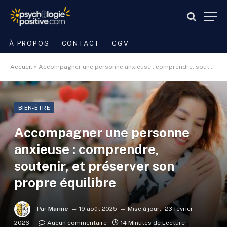
À PROPOS
CONTACT
CGV
Accueil
»
Accompagner une personne anxieuse : comprendre, soutenir, et préserver son propre équilibre
BIEN-ÊTRE
Accompagner une personne
anxieuse : comprendre,
soutenir, et préserver son
propre équilibre
Par
Marine
19 août 2025
Mise à jour:
23 février
2026
Aucun commentaire
14 Minutes de Lecture