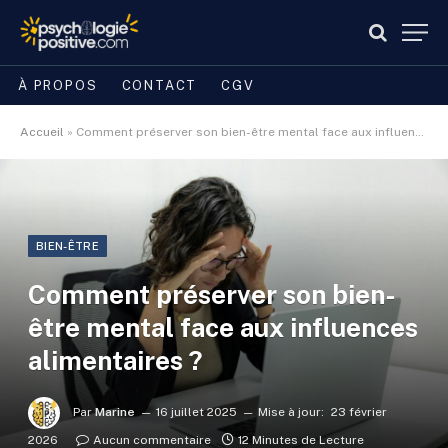
À PROPOS
CONTACT
CGV
Accueil
»
Comment préserver son bien-être mental face aux influences alimentaires ?
BIEN-ÊTRE
Comment préserver son bien-
être mental face aux influences
alimentaires ?
Par
Marine
16 juillet 2025
Mise à jour:
23 février
2026
Aucun commentaire
12 Minutes de Lecture