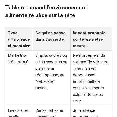
Tableau : quand l’environnement
alimentaire pèse sur la tête
Type
Ce qui se passe
Impact probable
d’influence
dans l’assiette
sur le bien-être
alimentaire
mental
Marketing
Snacks sucrés ou
Renforcement du
“réconfort”
salés associés au
réflexe “je vais mal
plaisir, à la
→ je mange”,
récompense, au
dépendance
“self-care”
émotionnelle à
rapide.
certains aliments,
culpabilité après
coup.
Livraison en
Repas riches en
Somnolence
un clic
graisses et
postprandiale,