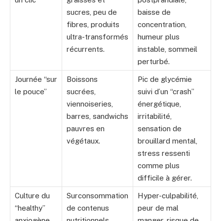
sucres, peu de
baisse de
fibres, produits
concentration,
ultra-transformés
humeur plus
récurrents.
instable, sommeil
perturbé.
Journée “sur
Boissons
Pic de glycémie
le pouce”
sucrées,
suivi d’un “crash”
viennoiseries,
énergétique,
barres, sandwichs
irritabilité,
pauvres en
sensation de
végétaux.
brouillard mental,
stress ressenti
comme plus
difficile à gérer.
Culture du
Surconsommation
Hyper-culpabilité,
“healthy”
de contenus
peur de mal
anxiogène
nutritionnels,
manger, risque de