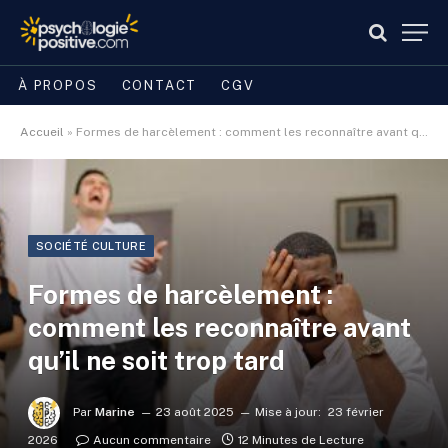
À PROPOS
CONTACT
CGV
Accueil
»
Formes de harcèlement : comment les reconnaître avant qu’il ne soit trop tard
SOCIÉTÉ CULTURE
Formes de harcèlement :
comment les reconnaître avant
qu’il ne soit trop tard
Par
Marine
23 août 2025
Mise à jour:
23 février
2026
Aucun commentaire
12 Minutes de Lecture