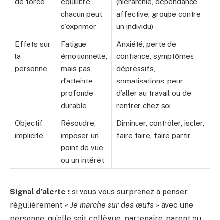
de force
équilibré,
(hiérarchie, dépendance
chacun peut
affective, groupe contre
s’exprimer
un individu)
Effets sur
Fatigue
Anxiété, perte de
la
émotionnelle,
confiance, symptômes
personne
mais pas
dépressifs,
d’atteinte
somatisations, peur
profonde
d’aller au travail ou de
durable
rentrer chez soi
Objectif
Résoudre,
Diminuer, contrôler, isoler,
implicite
imposer un
faire taire, faire partir
point de vue
ou un intérêt
Signal d’alerte :
si vous vous surprenez à penser
régulièrement
« Je marche sur des œufs »
avec une
personne, qu’elle soit collègue, partenaire, parent ou