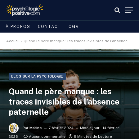
À PROPOS
CONTACT
CGV
Accueil
»
Quand le père manque : les traces invisibles de l’absence paternelle
BLOG SUR LA PSYCHOLOGIE
Quand le père manque : les
traces invisibles de l’absence
paternelle
Par
Marine
7 février 2024
Mise à jour:
14 février
2026
Aucun commentaire
9 Minutes de Lecture