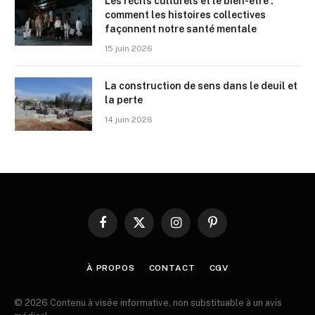
Les récits culturels et le bien-être :
comment les histoires collectives
façonnent notre santé mentale
15 juin 2026
La construction de sens dans le deuil et
la perte
14 juin 2026
Facebook
X
Instagram
Pinterest
(Twitter)
À PROPOS
CONTACT
CGV
© 2026 Contenu à visée informative, non substituable à un avis