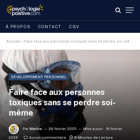
À PROPOS
CONTACT
CGV
Accueil
»
Faire face aux personnes toxiques sans se perdre soi-même
DÉVELOPPEMENT PERSONNEL
Faire face aux personnes
toxiques sans se perdre soi-
même
Par
Marine
26 février 2025
Mise à jour:
16 février
2026
Aucun commentaire
8 Minutes de Lecture