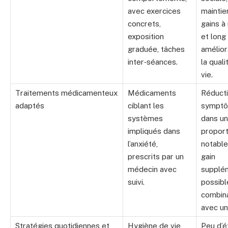
avec exercices
maintie
concrets,
gains 
exposition
et long
graduée, tâches
amélior
inter‑séances.
la quali
vie.
Traitements médicamenteux
Médicaments
Réduct
adaptés
ciblant les
sympt
systèmes
dans u
impliqués dans
proport
l’anxiété,
notable
prescrits par un
gain
médecin avec
supplé
suivi.
possibl
combin
avec u
Stratégies quotidiennes et
Hygiène de vie,
Peu d’