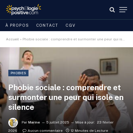
À PROPOS
CONTACT
CGV
Accueil
»
Phobie sociale : comprendre et surmonter une peur qui isole en silence
PHOBIES
Phobie sociale : comprendre et
surmonter une peur qui isole en
silence
Par
Marine
5 juillet 2025
Mise à jour:
23 février
2026
Aucun commentaire
12 Minutes de Lecture