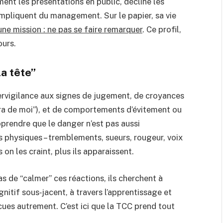
ent les présentations en public, décline les
impliquent du management. Sur le papier, sa vie
r une mission : ne pas se faire remarquer
. Ce profil,
ours.
la tête”
ervigilance aux signes de jugement, de croyances
era de moi”), et de comportements d’évitement ou
rendre que le danger n’est pas aussi
 physiques – tremblements, sueurs, rougeur, voix
s on les craint, plus ils apparaissent.
s de “calmer” ces réactions, ils cherchent à
itif sous‑jacent, à travers l’apprentissage et
cues autrement. C’est ici que la TCC prend tout