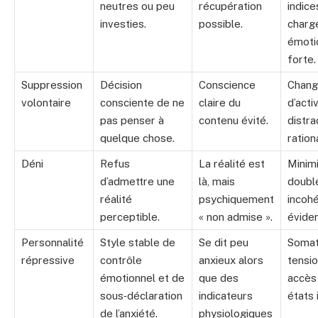
neutres ou peu
récupération
indice
investies.
possible.
charg
émoti
forte.
Suppression
Décision
Conscience
Chan
volontaire
consciente de ne
claire du
d’activ
pas penser à
contenu évité.
distra
quelque chose.
ration
Déni
Refus
La réalité est
Minimi
d’admettre une
là, mais
double
réalité
psychiquement
incoh
perceptible.
« non admise ».
évide
Personnalité
Style stable de
Se dit peu
Somat
répressive
contrôle
anxieux alors
tensio
émotionnel et de
que des
accès
sous‑déclaration
indicateurs
états 
de l’anxiété.
physiologiques