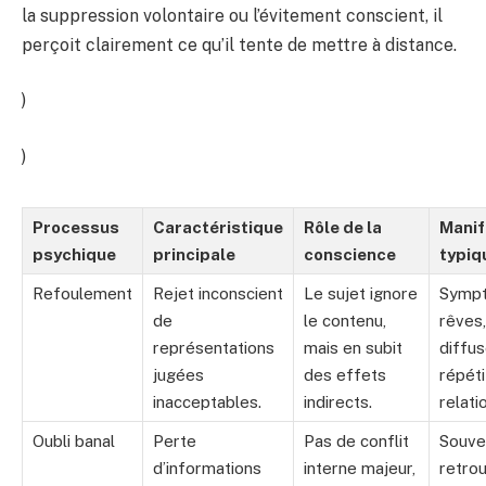
la suppression volontaire ou l’évitement conscient, il
perçoit clairement ce qu’il tente de mettre à distance.
)
)
Processus
Caractéristique
Rôle de la
Manif
psychique
principale
conscience
typiq
Refoulement
Rejet inconscient
Le sujet ignore
Symp
de
le contenu,
rêves,
représentations
mais en subit
diffus
jugées
des effets
répéti
inacceptables.
indirects.
relati
Oubli banal
Perte
Pas de conflit
Souve
d’informations
interne majeur,
retro