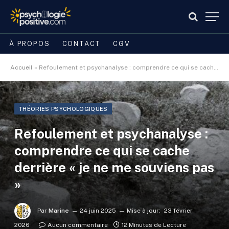
À PROPOS
CONTACT
CGV
Accueil
»
Refoulement et psychanalyse : comprendre ce qui se cache derrière « je ne me souviens pas »
THÉORIES PSYCHOLOGIQUES
Refoulement et psychanalyse :
comprendre ce qui se cache
derrière « je ne me souviens pas
»
Par
Marine
24 juin 2025
Mise à jour:
23 février
2026
Aucun commentaire
12 Minutes de Lecture