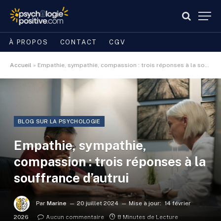
À PROPOS
CONTACT
CGV
Accueil
»
Empathie, sympathie, compassion : trois réponses à la souffrance d’autrui
BLOG SUR LA PSYCHOLOGIE
Empathie, sympathie,
compassion : trois réponses à la
souffrance d’autrui
Par
Marine
20 juillet 2024
Mise à jour:
14 février
2026
Aucun commentaire
8 Minutes de Lecture