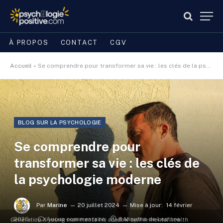
À PROPOS
CONTACT
CGV
Accueil
»
Se comprendre pour transformer sa vie : les clés de la psychologie moderne
BLOG SUR LA PSYCHOLOGIE
Se comprendre pour
transformer sa vie : les clés de
la psychologie moderne
Par
Marine
20 juillet 2024
Mise à jour:
14 février
2026
Aucun commentaire
8 Minutes de Lecture
Generation X young man meets his shadow self in mental health